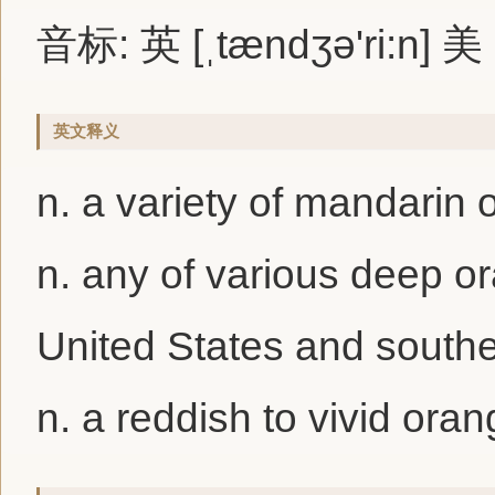
音标: 英 [ˌtændʒə'ri:n] 美 [
英文释义
n. a variety of mandarin
n. any of various deep o
United States and southe
n. a reddish to vivid oran