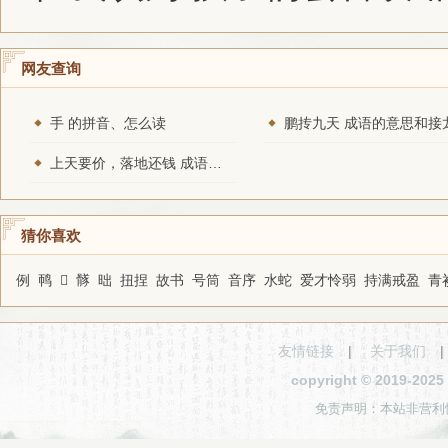
网友查询
手 的拼音、怎么读
鹏抟九天 成语的意思和接
上天要价，落地还钱 成语的意思和接龙
猜你喜欢
例
䴓
𣔱
䯟
昢
扭捏
故书
号筒
音序
水蛇
爱才怜弱
持满戒盈
青
友情链接
|
关于我们
copyright © 2019-2
免责声明：本站非营利