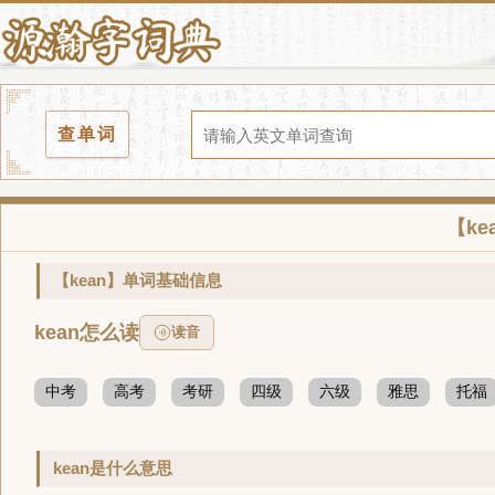
查单词
【k
【kean】单词基础信息
kean怎么读
读音
中考
高考
考研
四级
六级
雅思
托福
kean是什么意思