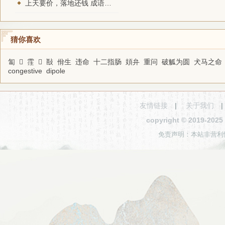
上天要价，落地还钱 成语的意思和接龙
猜你喜欢
匐
𩼆
霔
𢬽
㪨
佾生
违命
十二指肠
頍弁
重问
破觚为圆
犬马之命
congestive
dipole
友情链接
|
关于我们
copyright © 2019-2
免责声明：本站非营利