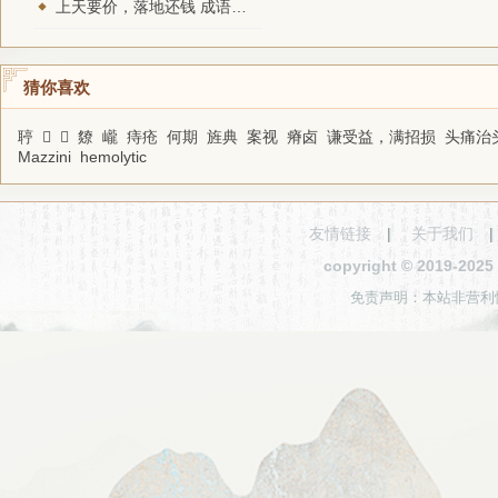
上天要价，落地还钱 成语的意思和接龙
猜你喜欢
聤
𢓝
𩮲
爒
巄
痔疮
何期
旌典
案视
瘠卤
谦受益，满招损
头痛治
Mazzini
hemolytic
友情链接
|
关于我们
copyright © 2019-2
免责声明：本站非营利