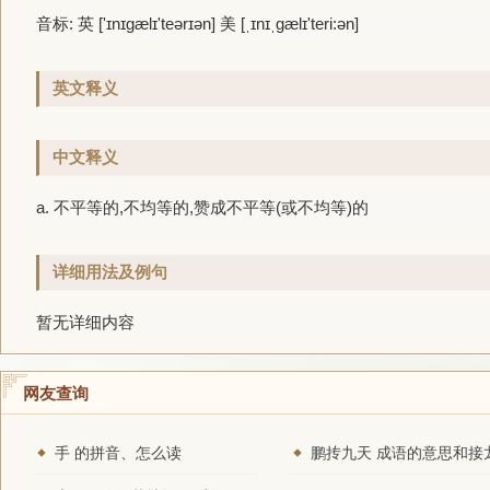
音标: 英 ['ɪnɪgælɪ'teərɪən] 美 [ˌɪnɪˌgælɪ'teri:ən]
英文释义
中文释义
a. 不平等的,不均等的,赞成不平等(或不均等)的
详细用法及例句
暂无详细内容
网友查询
手 的拼音、怎么读
鹏抟九天 成语的意思和接