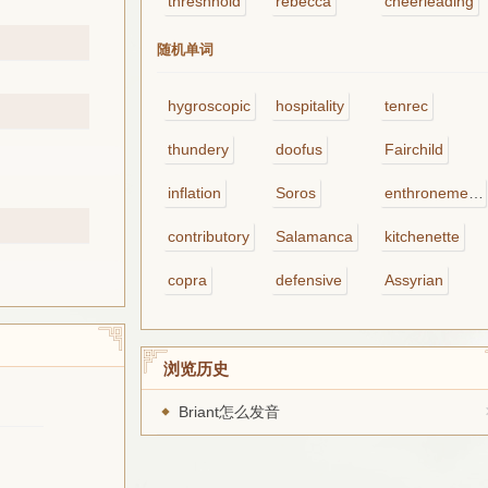
threshhold
rebecca
cheerleading
随机单词
hygroscopic
hospitality
tenrec
thundery
doofus
Fairchild
inflation
Soros
enthronement
contributory
Salamanca
kitchenette
copra
defensive
Assyrian
浏览历史
Briant怎么发音