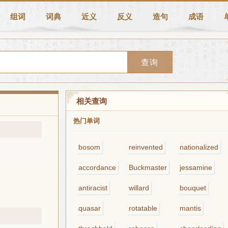
组词
词典
近义
反义
造句
成语
查询
相关查询
热门单词
bosom
reinvented
nationalized
accordance
Buckmaster
jessamine
antiracist
willard
bouquet
quasar
rotatable
mantis