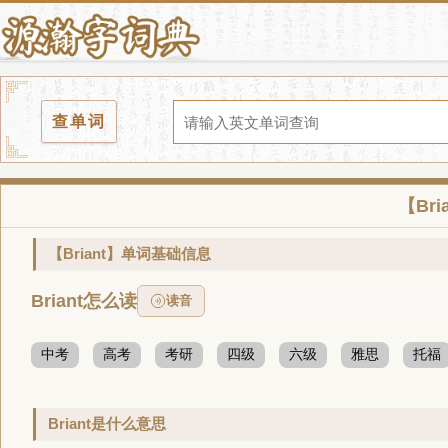
查单词
【Br
【Briant】单词基础信息
Briant怎么读
读音
中考
高考
考研
四级
六级
雅思
托福
Briant是什么意思