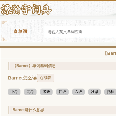
查单词
【Ba
【Barnet】单词基础信息
Barnet怎么读
读音
中考
高考
考研
四级
六级
雅思
托福
Barnet是什么意思