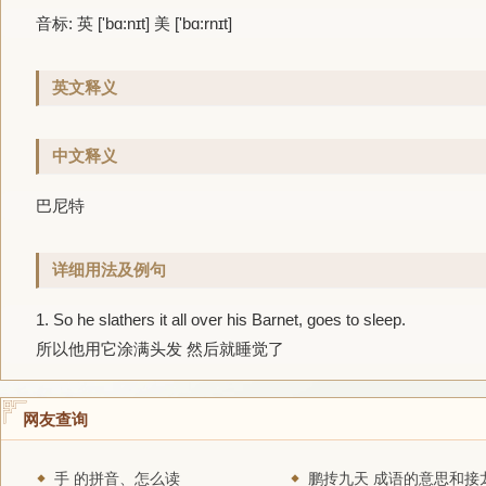
音标: 英 ['bɑ:nɪt] 美 ['bɑ:rnɪt]
英文释义
中文释义
巴尼特
详细用法及例句
1.
So he slathers it all over his
Barnet
, goes to sleep.
所以他用它涂满头发 然后就睡觉了
网友查询
手 的拼音、怎么读
鹏抟九天 成语的意思和接