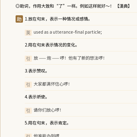
◎
助词，作用大致和“了”一样。
例如
这样就好～！ 【漢典】
助
1.放在句末，表示一种情况或感情。
used as a utterance-final particle;
：
英
2.用在句末表示情况的变化。
放 —— 炮 —— 啰！他有了新的想法啰！
：
引
3.表示赞叹。
大家都满怀信心啰！
：
引
4.表示祈使。
请你们放心啰！
：
引
5.用在句末，表示肯定。
他准能办到啰
：
引