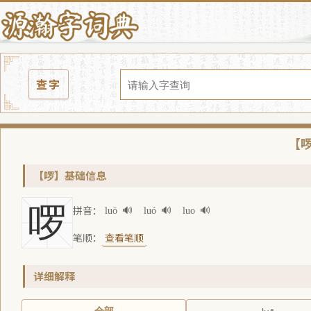
查字
【
【啰】基础信息
啰
拼音：
luō
🔊
luó
🔊
luo
🔊
笔顺：
查看笔顺
详细解释