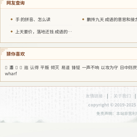
网友查询
手 的拼音、怎么读
鹏抟九天 成语的意思和接
上天要价，落地还钱 成语的意思和接龙
猜你喜欢
𡙕
灋
孨
𠪜
迤
认得
平叛
倾灭
易道
锋钲
一声不响
以攻为守
日中则昃
wharf
友情链接
|
关于我们
copyright © 2019-20
免责声明：本站非营利