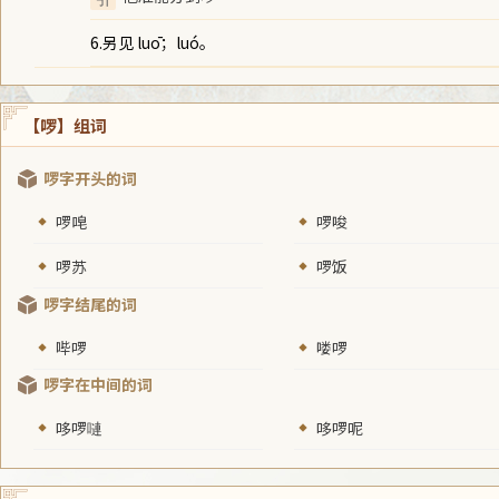
6.另见 luō；luó。
【啰】组词
啰字开头的词
啰唣
啰唆
啰苏
啰饭
啰字结尾的词
哔啰
喽啰
啰字在中间的词
哆啰嗹
哆啰呢