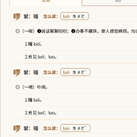
全部
luō
啰
繁：
囉
ㄌㄨㄛ
luō
◎
〔～唆〕➊说话絮絮叨叨；➋办事不痛快，使人感觉麻烦。均
1.囉 luō。
2.另见 luó；luo。
啰
繁：
囉
ㄌㄨㄛˊ
luó
◎
〔～唣〕吵闹。
1.囉 luó。
2.另见 luō；luo。
啰
繁：
囉
ㄌㄨㄛ˙
luo