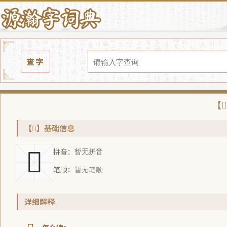
查字
【
【𩠝】基础信息
拼音：
𩠝
暂无拼音
笔顺：
暂无笔顺
详细解释