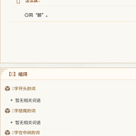
𩠝
◎同“颐”。
【𩠝】组词
𩠝字开头的词
暂无相关词语
𩠝字结尾的词
暂无相关词语
𩠝字在中间的词