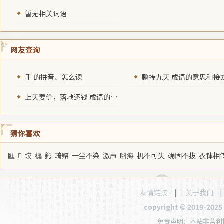
暂无相关词语
网友查询
手 的拼音、怎么读
鹏抟九天 成语的意思和接
上天要价，落地还钱 成语的意思和接龙
猜你喜欢
匨
𦉑
㘷
欘
鈊
琦赂
一尘不染
激声
幽痗
机不可失
确固不拔
衣钵相
友情链接
|
关于我们
copyright © 2019-20
免责声明：本站非营利