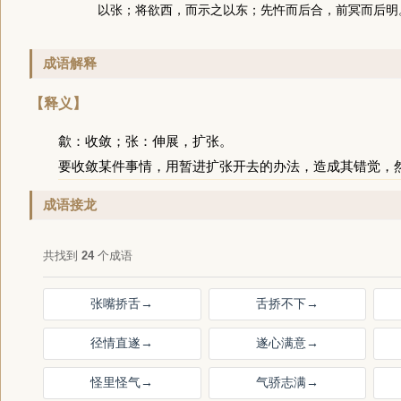
以张；将欲西，而示之以东；先忤而后合，前冥而后明
成语解释
【释义】
歙：收敛；张：伸展，扩张。
要收敛某件事情，用暂进扩张开去的办法，造成其错觉，
成语接龙
共找到
24
个成语
张嘴挢舌
→
舌挢不下
→
径情直遂
→
遂心满意
→
怪里怪气
→
气骄志满
→