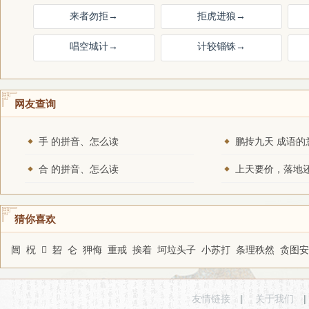
来者勿拒
→
拒虎进狼
→
唱空城计
→
计较锱铢
→
网友查询
手 的拼音、怎么读
鹏抟九天 成语的
合 的拼音、怎么读
猜你喜欢
闿
柷
𩭋
䂮
仑
狎侮
重戒
挨着
坷垃头子
小苏打
条理秩然
贪图安
友情链接
|
关于我们