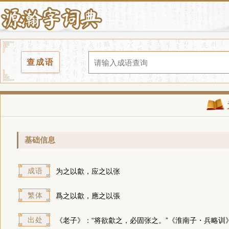
查成语
基础信息
成语
为之以歙，应之以张
繁体
爲之以歙，應之以張
出处
《老子》：“将欲歙之，必固张之。”《淮南子・兵略