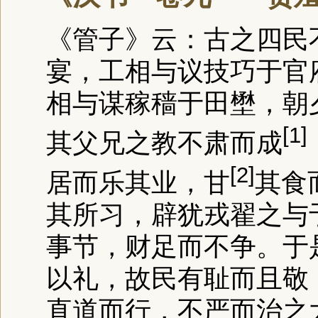
《管子》云：古之四民
宴，工相与议技巧于官
相与谋稼穑于田壄，朝
[1]
其父兄之教
不肃而成
[2]
居而乐其业，
甘
其食
其所习，辟犹戎翟之与
事节，财足而不争。于
以礼，故民有耻而且敬
直道而行，不严而治之