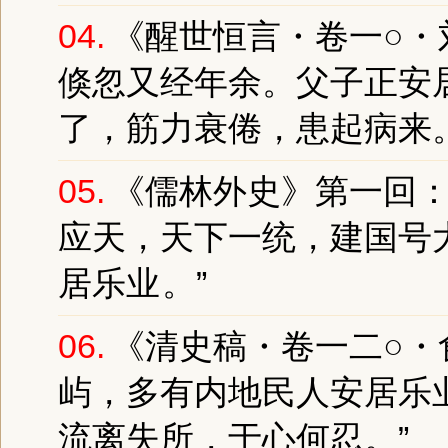
04.
《醒世恒言・卷一○・
倏忽又经年余。父子正
安
了，筋力衰倦，患起病来。
05.
《儒林外史》第一回：
应天，天下一统，建国号
居乐业
。”
06.
《清史稿・卷一二○・
屿，多有内地民人
安居乐
流离失所，于心何忍。”