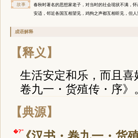
故事
春秋时著名的思想家老子，对当时的社会现状不满，怀
安适，邻近各国互相望见，鸡狗之声都互相听见，但人
成语解释
【释义】
生活安定和乐，而且喜
卷九一・货殖传・序》
【典源】
《汉书・卷九一・货