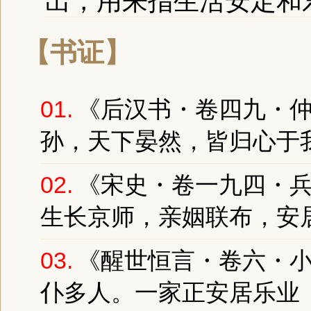
出，用来指生活安定和
【书证】
01.
《后汉书・卷四九・仲
孙，天下晏然，皆归心于我
02.
《宋史・卷一九四・兵
生长京师，亲姻联布，
安
03.
《醒世恒言・卷六・小
仆多人。一家正
安居乐业