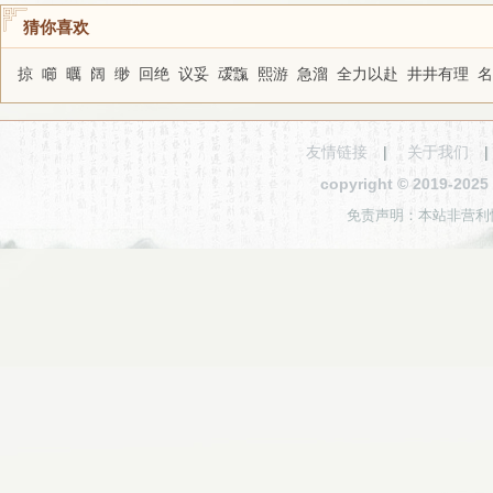
猜你喜欢
掠
㘉
曞
阔
缈
回绝
议妥
叆霼
熙游
急溜
全力以赴
井井有理
名
友情链接
|
关于我们
copyright © 2019-2
免责声明：本站非营利