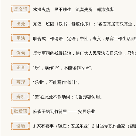
反义词
水深火热
民不聊生
流离失所
颠沛流离
出处
东汉・班固《汉书・货殖传序》：“各安其居而乐其业，
用法
联合式；作谓语、定语；中性，褒义，形容工作生活都
例句
反动军阀的残暴统治，使广大人民无法
安居乐业
，只能
正音
“乐”，读作“lè”，不能读作“yuè”。
辩形
“乐业”，不能写作“落叶”。
辨析
“安”在此处不作动词；而当形容词用。
歇后语
麻雀子钻到竹筒里 —— 安居乐业
谜语
1.
家有喜事
（谜底：安居乐业）
2.
甘当专职作曲家
（谜