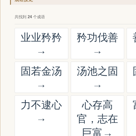
共找到
24
个成语
业业矜矜
矜功伐善
→
→
固若金汤
汤池之固
→
→
力不逮心
心存高
→
官，志在
巨富
→