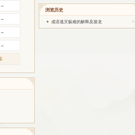
→
浏览历史
→
×
成语逃灾躲难的解释及接龙
→
→
多