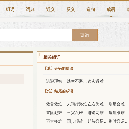
组词
词典
近义
反义
造句
成语
查询
相关组词
【逃】开头的成语
逃避现实
逃生不避路，到处便为家
逃灾避难
【难】结尾的成语
救苦救难
人间行路难
左右为难
别易会难
冒险犯难
三灾八难
进退两难
险阻艰难
万方多难
国步艰难
起头容易结梢难
别时容易见时难