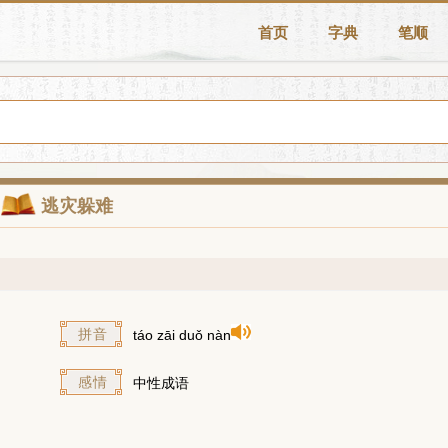
首页
字典
笔顺
逃灾躲难
拼音
táo zāi duǒ nàn
感情
中性成语