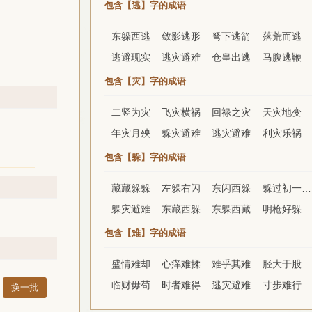
包含【逃】字的成语
东躲西逃
敛影逃形
弩下逃箭
落荒而逃
逃避现实
逃灾避难
仓皇出逃
马腹逃鞭
包含【灾】字的成语
二竖为灾
飞灾横祸
回禄之灾
天灾地变
年灾月殃
躲灾避难
逃灾避难
利灾乐祸
包含【躲】字的成语
藏藏躲躲
左躲右闪
东闪西躲
躲过初一，躲不过十五
躲灾避难
东藏西躲
东躲西藏
明枪好躲，暗箭难防
包含【难】字的成语
盛情难却
心痒难揉
难乎其难
胫大于股者难以步
临财毋苟得，临难毋苟免
时者难得而易失
逃灾避难
寸步难行
换一批