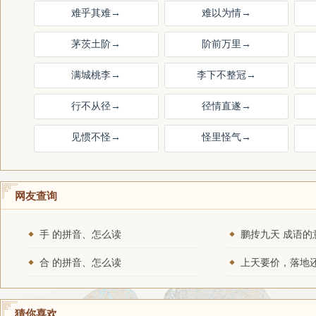
难乎其难
→
难以为情
→
茅茨土阶
→
阶前万里
→
满城桃李
→
李下不整冠
→
行不从径
→
径情直遂
→
见惯不怪
→
怪里怪气
→
网友查询
手 的拼音、怎么读
鹏抟九天 成语的
合 的拼音、怎么读
猜你喜欢