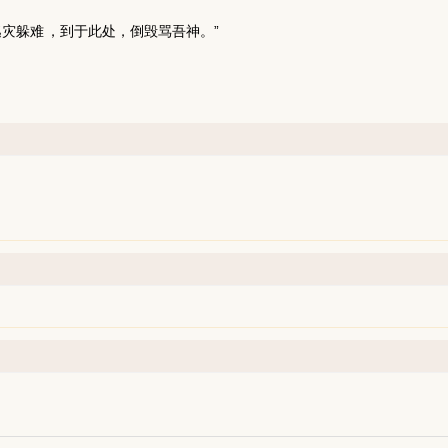
逃灾躲难
，到于此处，倒毁骂吾神。”