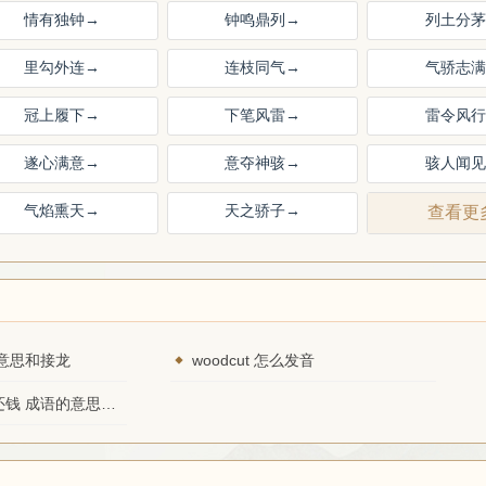
情有独钟
→
钟鸣鼎列
→
列土分茅
里勾外连
→
连枝同气
→
气骄志满
冠上履下
→
下笔风雷
→
雷令风行
遂心满意
→
意夺神骇
→
骇人闻见
气焰熏天
→
天之骄子
→
查看更
意思和接龙
woodcut 怎么发音
上天要价，落地还钱 成语的意思和接龙