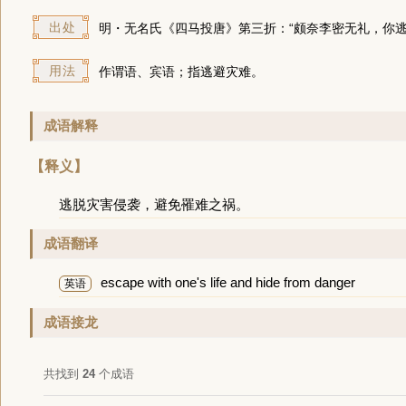
出处
明・无名氏《四马投唐》第三折：“颇奈李密无礼，你
用法
作谓语、宾语；指逃避灾难。
成语解释
【释义】
逃脱灾害侵袭，避免罹难之祸。
成语翻译
escape with one's life and hide from danger
英语
成语接龙
共找到
24
个成语