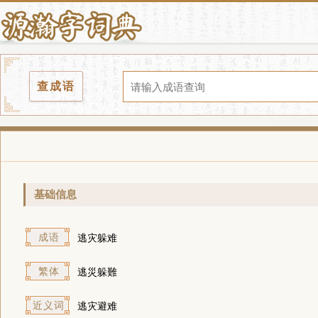
查成语
基础信息
成语
逃灾躲难
繁体
逃災躲難
近义词
逃灾避难