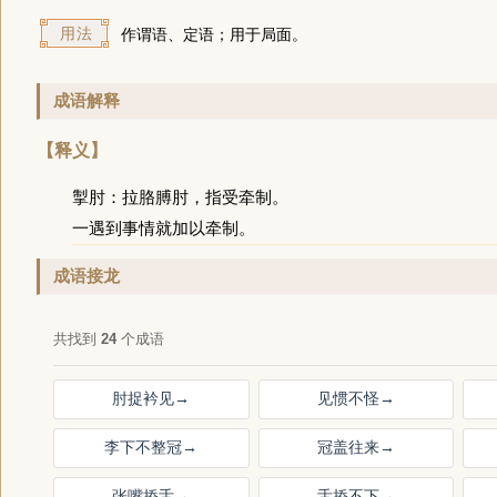
用法
作谓语、定语；用于局面。
成语解释
【释义】
掣肘：拉胳膊肘，指受牵制。
一遇到事情就加以牵制。
成语接龙
共找到
24
个成语
肘捉衿见
→
见惯不怪
→
李下不整冠
→
冠盖往来
→
张嘴挢舌
→
舌挢不下
→