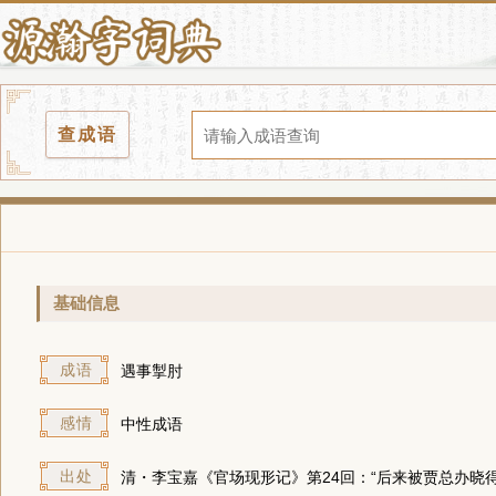
查成语
基础信息
成语
遇事掣肘
感情
中性成语
出处
清・李宝嘉《官场现形记》第24回：“后来被贾总办晓