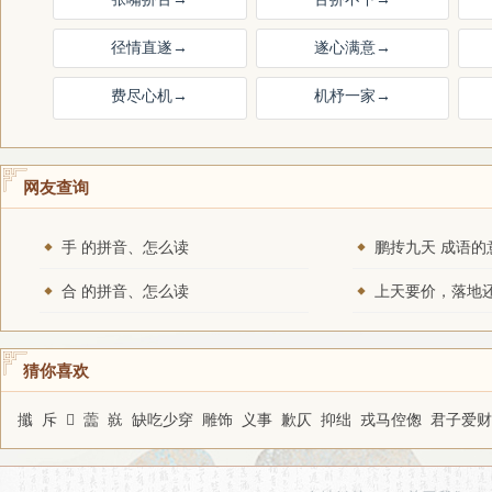
径情直遂
→
遂心满意
→
费尽心机
→
机杼一家
→
网友查询
手 的拼音、怎么读
鹏抟九天 成语的
合 的拼音、怎么读
猜你喜欢
攕
斥
𩛣
蘦
㠇
缺吃少穿
雕饰
义事
歉仄
抑绌
戎马倥偬
君子爱财