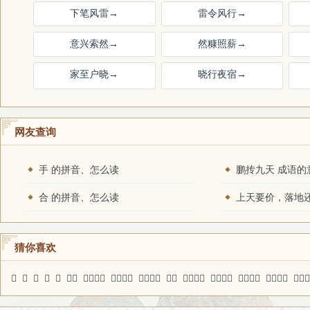
下笔风雷
→
雷令风行
→
意兴索然
→
然糠照薪
→
家至户晓
→
晓行夜宿
→
网友查询
手 的拼音、怎么读
鹏抟九天 成语的
合 的拼音、怎么读
猜你喜欢
𤾕
嚭
䫚
逓
架
官荫
截然不同
溪壑无厌
不辨菽麦
大谷
转忧为喜
闪亮登场
甘瓜苦蒂
猱搔虎痒
眼福不