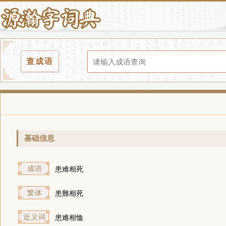
查成语
基础信息
成语
患难相死
繁体
患難相死
近义词
患难相恤