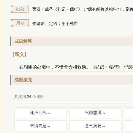
出处
西汉・戴圣《礼记・儒行》：“儒有闻善以相告也，见
用法
作谓语、定语；用于处世。
成语解释
【释义】
在艰困的处境中，不惜舍命相救助。
《礼记・儒行》：“
成语接龙
共找到
24
个成语
死声活气
→
气骄志满
→
来情去意
→
意气扬扬
→