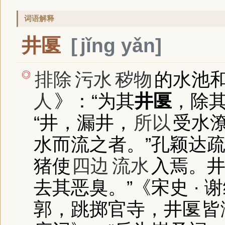
词语解释
井匽
jǐng yǎn
排除
污水
秽物
的水池
◎
人
》
：“为其
井匽
，除
“井，漏井，
所以
受水
水而流之者。”孔颖达
猪使
四边
流水
入焉。
去其恶臭。”
《宋史 · 
郭，跳掷官寺，
井匽
皆