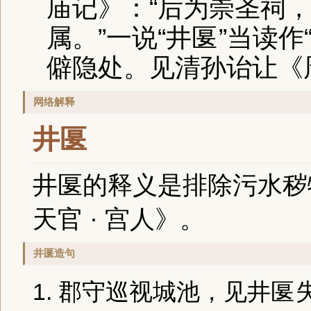
庙记》
：“后为崇圣祠
属。”一说“
井匽
”当读作
僻隐处。见清孙诒让
《
网络解释
井匽
井匽的释义是排除污水秽
天官 · 宫人》。
井匽造句
1. 郡守巡视城池，见
井匽