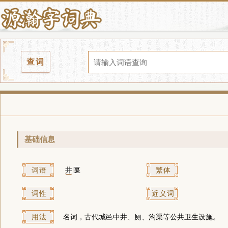
查词
基础信息
词语
井
匽
繁体
词性
近义词
用法
名词，古代城邑中井、厕、沟渠等公共卫生设施。