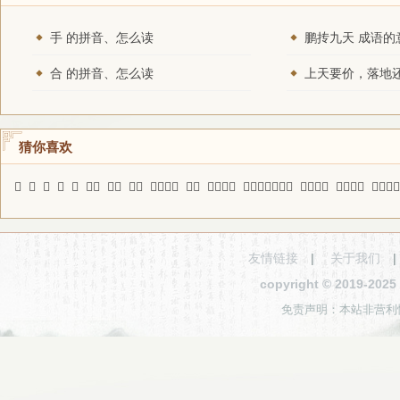
手 的拼音、怎么读
鹏抟九天 成语的
合 的拼音、怎么读
猜你喜欢
𥨫
䔋
㘸
贷
棓
架势
酌中
支叶
阳阿薤露
侵苦
贵人善忘
生子当如孙仲谋
杂乱无序
真龙活现
贪财贱义
友情链接
|
关于我们
copyright © 2019-2
免责声明：本站非营利