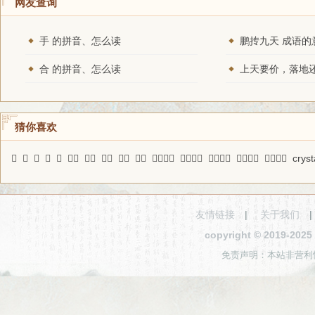
网友查询
手 的拼音、怎么读
鹏抟九天 成语的
合 的拼音、怎么读
猜你喜欢
𧑭
垒
窥
胪
𤯋
庭趋
项氏
誊录
六甲
资级
揽辔中原
五方杂处
除秽布新
巧能成事
道头知尾
cryst
友情链接
|
关于我们
copyright © 2019-2
免责声明：本站非营利