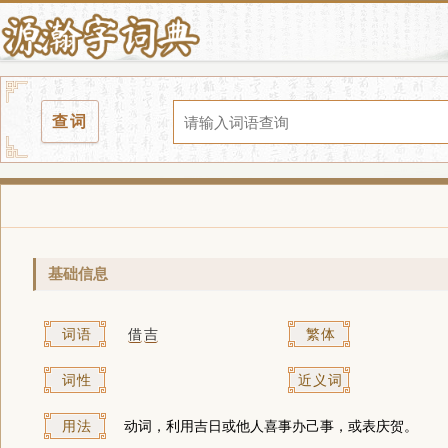
查词
基础信息
词语
借
吉
繁体
词性
近义词
用法
动词，利用吉日或他人喜事办己事，或表庆贺。