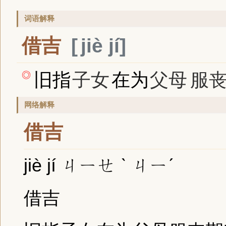
词语解释
借吉
jiè jí
旧指
子女
在为
父母
服
◎
网络解释
借吉
jiè jí ㄐㄧㄝ ˋ ㄐㄧˊ
借吉