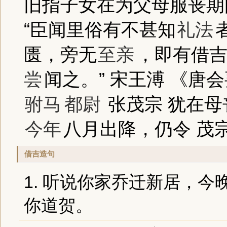
旧指子女在为父母服丧期间
“臣闻里俗有不甚知
礼法
匮，旁无
至亲
，即有借
尝
闻之。” 宋王溥 《唐会
驸马
都尉
张茂宗 犹在母
今年
八月出降，仍令 茂宗
借吉造句
1. 听说你家乔迁新居，今
你道贺。