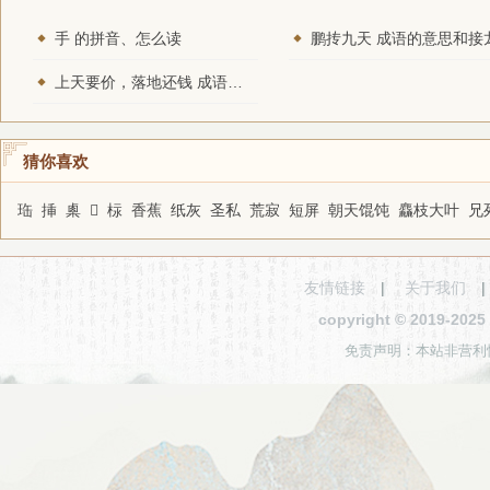
手 的拼音、怎么读
鹏抟九天 成语的意思和接
上天要价，落地还钱 成语的意思和接龙
猜你喜欢
珤
挿
㮚
𧞳
柡
香蕉
纸灰
圣私
荒寂
短屏
朝天馄饨
麤枝大叶
兄
友情链接
|
关于我们
copyright © 2019-2
免责声明：本站非营利