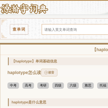
查单词
【hap
【haplotype】单词基础信息
haplotype怎么读
读音
中考
高考
考研
四级
六级
雅思
托福
haplotype是什么意思