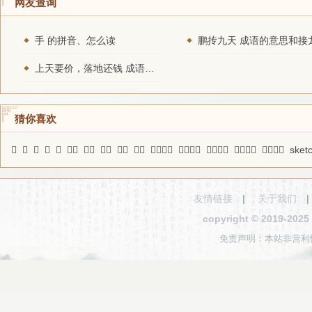
网友查询
手 的拼音、怎么读
鹏抟九天 成语的意思和接
上天要价，落地还钱 成语的意思和接龙
猜你喜欢
𩾥
歪
䃩
譒
镑
右耳
赞叹
铦袭
喜期
学术
击石弹丝
心非口是
登高一呼
老蚕作茧
有眼共见
sket
友情链接
|
关于我们
copyright © 2019-2
免责声明：本站非营利