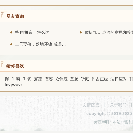
网友查询
手 的拼音、怎么读
鹏抟九天 成语的意思和接
上天要价，落地还钱 成语的意思和接龙
猜你喜欢
撺
𧅼
疄
𠎠
䯔
寥落
谨容
众议院
童肠
斩截
作古正经
洒扫应对
firepower
友情链接
|
关于我们
copyright © 2019-2
免责声明：本站非营利